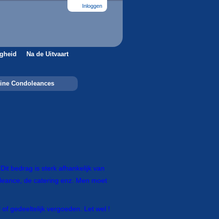
Inloggen
igheid
Na de Uitvaart
ine Condoleances
it bedrag is sterk afhankelijk van
oleance, de catering enz. Men moet
of gedeeltelijk vergoeden. Let wel !