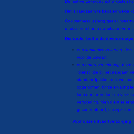
De niet-verzekerde / extra kosten 
Het is raadzaam te bepalen welke kos
Ook wanneer u (nog) geen uitvaartv
u adviseren hoe u uw uitvaart voor l
Hieronder treft u de diverse moge
een
kapitaalverzekering
: deze
voor de uitvaart.
een
naturaverzekering
: deze 
"dienst" die bij het aangaan
standaardpakket, ook wel basi
opgenomen. Onze ervaring leer
loop der jaren door de verzek
vergoeding. Men dient er erns
geconfronteerd, die zij zullen
Voor onze uitvaartverzorging m