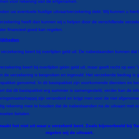
komen voor rekening van de erfgenamen.
ten uw eventuele huidige uitvaartverzekering dekt. Wij kunnen u hierbij
erzekering heeft dan kunnen wij u helpen door de verschillende verze
ater financieel goed kan regelen.
lijkheden
:
 verzekering keert bij overlijden geld uit. De nabestaanden kunnen dat
verzekering keert bij overlijden géén geld uit, maar geeft recht op een "
 van de verzekering is besproken en ingevuld. Het verzekerde bedrag 
spakket genoemd. In dit basispakket zijn voorkomende diensten en ben
t dat dit basispakket erg summier is samengesteld, verder kan de inh
eringsmaatschappij zijn veranderd en krijgt men voor de niet afgenome
tig rekening mee te houden dat de nabestaanden na de uitvaart met ex
 moeten betalen.
aakt het niet uit waar u verzekerd bent. Zoals bijvoorbeeld bij Y
regelen wij de uitvaart.