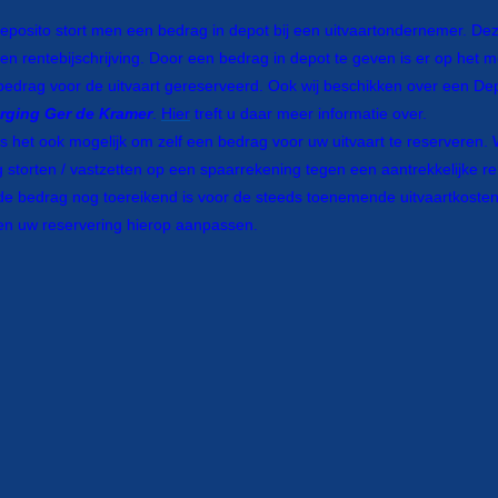
 deposito stort men een bedrag in depot bij een uitvaartondernemer. De
 een rentebijschrijving. Door een bedrag in depot te geven is er op het 
 bedrag voor de uitvaart gereserveerd. Ook wij beschikken over een Dep
rging Ger de Kramer
.
Hier
treft u daar meer informatie over.
 is het ook mogelijk om zelf een bedrag voor uw uitvaart te reserveren. W
storten / vastzetten op een spaarrekening tegen een aantrekkelijke r
e bedrag nog toereikend is voor de steeds toenemende uitvaartkosten. 
 en uw reservering hierop aanpassen.