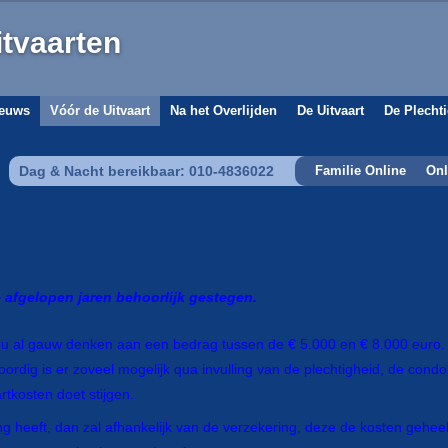
itvaarten
euws
Vóór de Uitvaart
Na het Overlijden
De Uitvaart
De Plecht
Dag & Nacht bereikbaar: 010-4836022
Familie Online
Onl
e afgelopen jaren behoorlijk gestegen.
t u al gauw denken aan een bedrag tussen de € 5.000 en € 8.000 euro. D
ordig is er zoveel mogelijk qua invulling van de plechtigheid, de cond
artkosten doet stijgen.
heeft, dan zal afhankelijk van de verzekering, deze de kosten geheel 